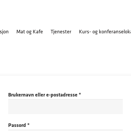
sjon
Mat og Kafe
Tjenester
Kurs- og konferanselok
Påkrevd
Brukernavn eller e-postadresse
*
Påkrevd
Passord
*