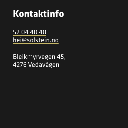
Kontaktinfo
52 04 40 40
hei@solstein.no
Bleikmyrvegen 45,
4276 Vedavågen