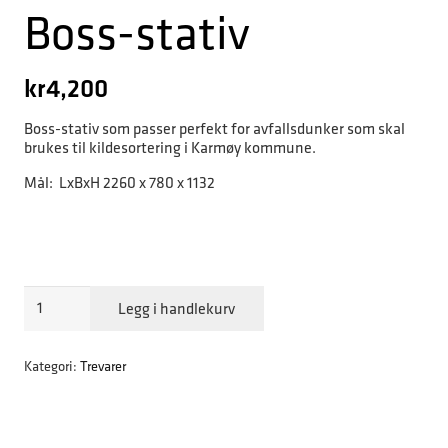
Boss-stativ
kr
4,200
Boss-stativ som passer perfekt for avfallsdunker som skal
brukes til kildesortering i Karmøy kommune.
Mål: LxBxH 2260 x 780 x 1132
Boss-
Legg i handlekurv
stativ
antall
Kategori:
Trevarer