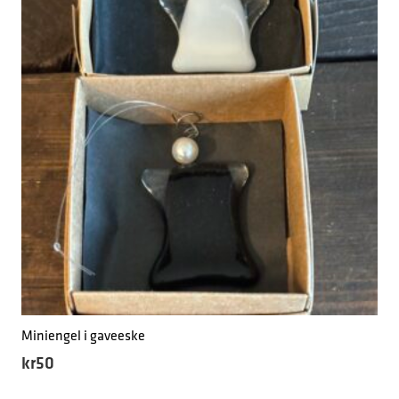
Miniengel i gaveeske
kr
50